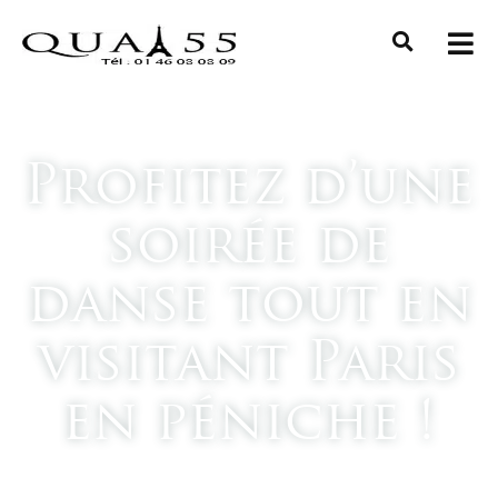
Profitez d’une
soirée de
danse tout en
visitant Paris
en péniche !