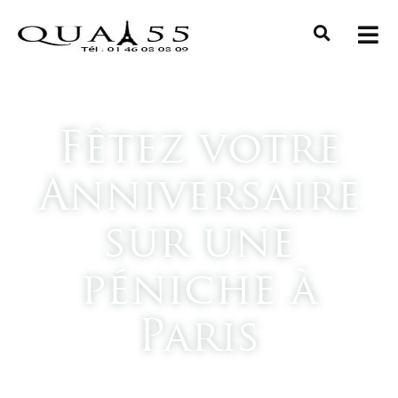
Fêtez votre
Anniversaire
sur une
péniche à
Paris