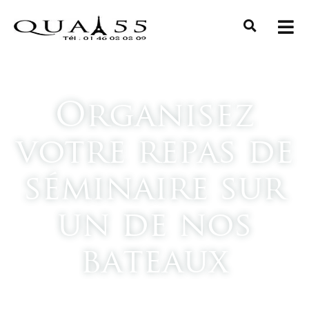
Organisez
votre repas de
séminaire sur
un de nos
bateaux